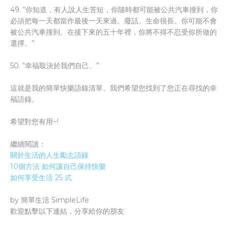
49. “你知道，有人說人生苦短，你隨時都可能被公共汽車撞到，你
必須把每一天都當作最後一天來過。廢話。生命很長。你可能不會
被公共汽車撞到。在接下來的五十年裡，你將不得不忍受你所做的
選擇。”
50. “幸福取決於我們自己。”
這就是我的簡單快樂語錄清單。我們希望您找到了您正在尋找的幸
福語錄。
希望對您有用~!
繼續閱讀：
關於生活的人生勵志語錄
10個方法 如何讓自己保持快樂
如何享受生活 25 式
by 簡單生活 SimpleLife
歡迎點擊以下連結，分享給你的朋友