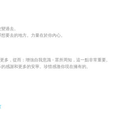
改變過去。
擇想要去的地方。力量在於你內心。
更多，從而：增強自我意識 - 眾所周知，這一點非常重要。
多的感謝和更多的安寧。珍惜感激你現在擁有的。
實