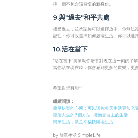
擇一個不包含該習慣的新身份。
9.與"過去"和平共處
接受過去，並承認你可以選擇放手。你無法
記住：你可以選擇如何處理生活。你可以選
10.活在當下
“活在當下"將幫助你培養對現在這一刻的了解
當你活在現在時，你會感到更多的歡樂，更
希望對您有用~!
繼續閱讀：
簡單快樂的心態：可以讓你每天生活更加充
慢活人生的8個方法 -擁抱更自主的生活
簡單生活，就是幸福快樂地生活
by 簡單生活 SimpleLife