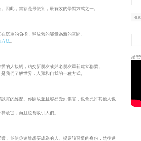
合。因此，書籍是最便宜，最有效的學習方式之一。
健康
直在沉重的負擔，釋放舊的能量為新的空間。
的方法
。
給您
你愛的人接觸，結交新朋友或與老朋友重新建立聯繫。
且是我們了解世界，人類和自我的一種方式。
和誠實的經歷。你開放並且容易受到傷害，也會允許其他人也
會釋放它，而且也會吸引人們。
影響，並使你遠離想要成為的人。揭露該習慣的身份，然後選