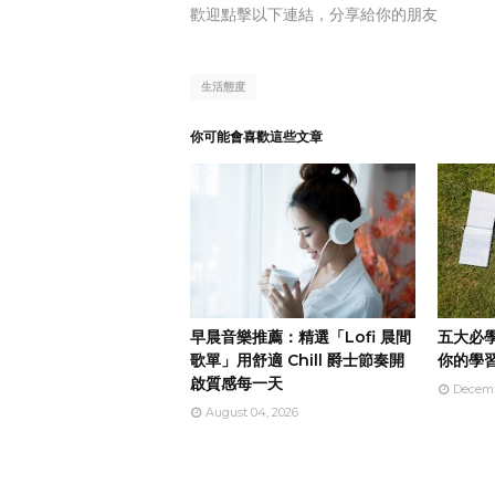
歡迎點擊以下連結，分享給你的朋友
生活態度
你可能會喜歡這些文章
早晨音樂推薦：精選「Lofi 晨間
五大必
歌單」用舒適 Chill 爵士節奏開
你的學
啟質感每一天
Decemb
August 04, 2026