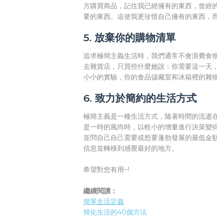
方購買商品，記住我已經擁有的東西，曾經
要的東西。這使我更珍惜自己擁有的東西，
5. 放棄你的購物清單
追求極簡主義生活時，我們通常不會浪費食
去雜貨店，只買些什麼她說：你需要這一天
小小的實驗，你的食品儲藏室和冰箱裡的雜
6. 致力於簡約的生活方式
極簡主義是一種生活方式，隨著時間的流逝
是一時的風尚時，以較小的增量進行決策變
並問自己自己需要或想要蓬勃發展的最低金
信息並轉移到感覺最好的地方。
希望對您有用~!
繼續閱讀：
簡單生活定義
簡化生活的40個方法