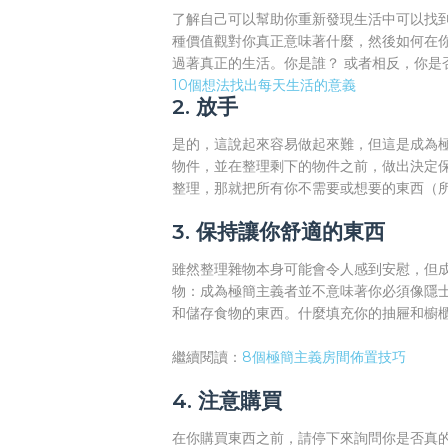
了解自己可以幫助你重新發現生活中可以找
種價值觀對你真正意味著什麼，然後如何在
過著真正的生活。你是誰？ 或者相反，你是
10個想法找出每天生活的意義
2. 放手
是的，這說起來容易做起來難，但這是成為
物件，並在整理剩下的物件之前，做出決定
整理，那就把所有你不需要或想要的東西（所
3. 保持讓你舒適的東西
雖然整理雜物本身可能會令人感到安慰，但
物：成為極簡主義者並不意味著你必須像隱
和儲存食物的東西。什麼填充你的抽屜和櫥
繼續閱讀：
8個極簡主義房間佈置技巧
4. 注意購買
在你購買東西之前，請停下來詢問你是否真