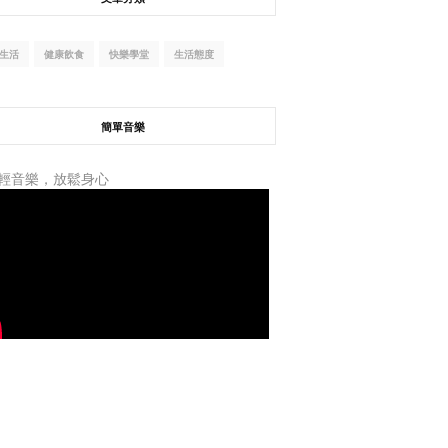
生活
健康飲食
快樂學堂
生活態度
簡單音樂
輕音樂，放鬆身心