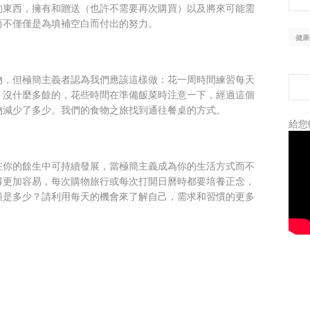
的東西，擁有和贈送（也許不需要再次購買）以及將來可能需
而不僅僅是為填補空白而付出的努力。
健康
物，但極簡主義者認為我們應該這樣做：花一周時間練習每天
，沒什麼多餘的，花些時間在準備飯菜時注意一下，經過這個
物減少了多少。我們的食物之旅找到通往餐桌的方式。
給您
在你的餘生中可持續發展，當極簡主義成為你的生活方式而不
得更加容易，每次購物旅行或每次打開日曆時都要培養正念，
額是多少？請利用每天的機會來了解自己，需求和習慣的更多