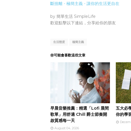
斷捨離 - 極簡主義 - 讓你的生活更自在
by 簡單生活 SimpleLife
歡迎點擊以下連結，分享給你的朋友
生活態度
極簡主義
你可能會喜歡這些文章
早晨音樂推薦：精選「Lofi 晨間
五大必
歌單」用舒適 Chill 爵士節奏開
你的學
啟質感每一天
Decemb
August 04, 2026