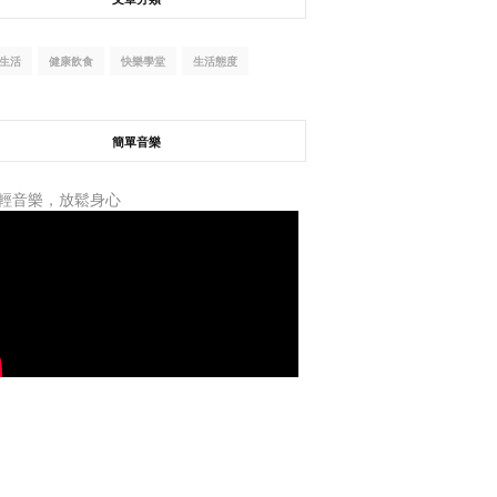
生活
健康飲食
快樂學堂
生活態度
簡單音樂
輕音樂，放鬆身心