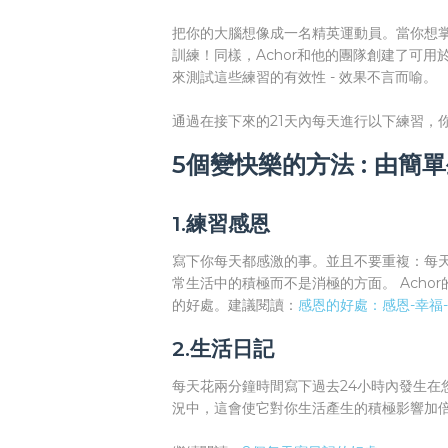
把你的大腦想像成一名精英運動員。當你想
訓練！同樣，Achor和他的團隊創建了可用
來測試這些練習的有效性 - 效果不言而喻。
通過在接下來的21天內每天進行以下練習，
5個變快樂的方法 : 由簡
1.練習感恩
寫下你每天都感激的事。並且不要重複：每
常生活中的積極而不是消極的方面。 Acho
的好處。建議閱讀：
感恩的好處：感恩-幸福
2.生活日記
每天花兩分鐘時間寫下過去24小時內發生在
況中，這會使它對你生活產生的積極影響加