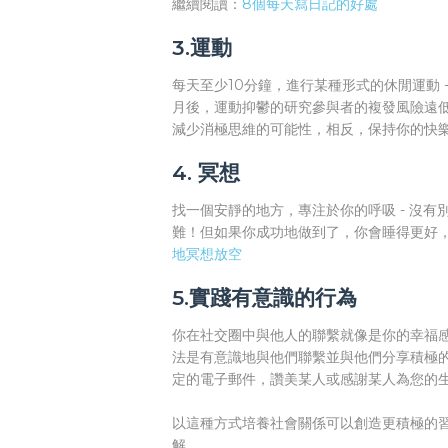
繼續閱讀：
8個每天寫日記的好處
3.運動
每天至少10分鐘，進行某種形式的休閒運動 
月後，運動抑鬱的研究參與者的複發風險遠
減少消極思維的可能性，相反，保持你的快
4. 冥想
找一個安靜的地方，專注於你的呼吸 - 沒有
難！但如果你成功地做到了，你會睡得更好
地冥想放空
5.實踐有意識的行為
你在社交圈中與他人的聯繫就像是你的幸福
法是有意識地與他們聯繫並與他們分享積極
定的電子郵件，讚美某人或感謝某人為您的
以這種方式培養社會關係可以創造更積極的
解。