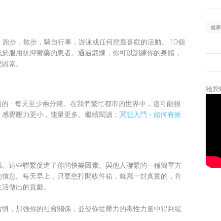
健康
- 跑步，散步，騎自行車，游泳或任何您最喜歡的活動。 10個
低於服用抗抑鬱藥的患者。通過鍛煉，你可以訓練你的身體，
樂因素。
給您
別的 - 每天至少兩分鐘。在我們繁忙都市的世界中，這可能很
，感覺壓力更小，能量更多。繼續閱讀：
冥想入門 - 如何有效
感。這些聯繫促進了你的快樂因素。與他人聯繫的一種簡單方
的信息。每天早上，只要您打開收件箱，就寫一封真實的，肯
生活做出的貢獻。
習慣，加強你的社會關係，並使你從壓力的毒性力量中得到緩